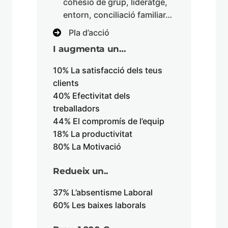
cohesió de grup, lideratge,
entorn, conciliació familiar…
Pla d’acció
I augmenta un…
10% La satisfacció dels teus
clients
40% Efectivitat dels
treballadors
44% El compromís de l’equip
18% La productivitat
80% La Motivació
Redueix un..
37% L’absentisme Laboral
60% Les baixes laborals