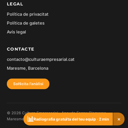
LEGAL
Política de privacitat
Política de galetes
Avís legal
CONTACTE
contacto@culturaempresarial.cat
Maresme, Barcelona
Sol·licita l'anàlisi
© 2026 Cultura Empresarial · Anayda Ferrer Clemares ·
📊
×
Maresme, Barcelona
Radiografia gratuïta del teu equip · 2 min