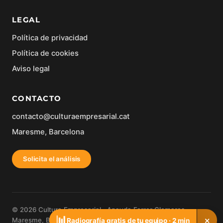
LEGAL
Política de privacidad
Política de cookies
Aviso legal
CONTACTO
contacto@culturaempresarial.cat
Maresme, Barcelona
Solicita el análisis
© 2026 Cultura Empresarial · Anayda Ferrer Clemares ·
📊
×
Maresme, Barcelona
Radiografía gratis de tu equipo · 2 min