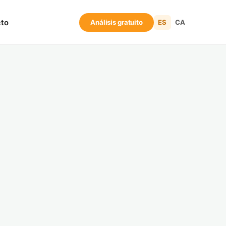
cto
Análisis gratuito
ES
CA